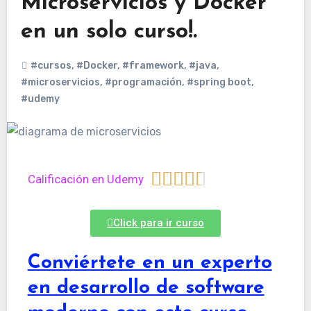
Microservicios y Docker
en un solo curso!.
#cursos
,
#Docker
,
#framework
,
#java
,
#microservicios
,
#programación
,
#spring boot
,
#udemy





Calificación en Udemy
Click para ir curso
Conviértete en un experto
en desarrollo de software