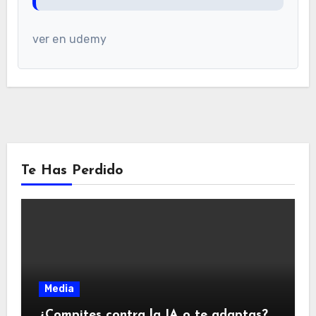
ver en udemy
Te Has Perdido
Media
¿Compites contra la IA o te adaptas?