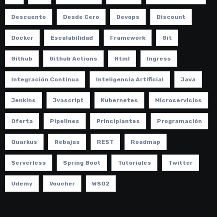
Descuento
Desde Cero
Devops
Discount
Docker
Escalabilidad
Framework
Git
Github
Github Actions
Html
Ingress
Integración Continua
Inteligencia Artificial
Java
Jenkins
Jvascript
Kubernetes
Microservicios
Oferta
Pipelines
Principiantes
Programación
Quarkus
Rebajas
REST
Roadmap
Serverless
Spring Boot
Tutoriales
Twitter
Udemy
Voucher
WSO2