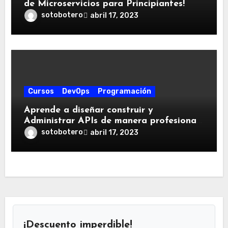
de Microservicios para Principiantes!
sotobotero
abril 17, 2023
Cursos
DevOps
Programación
Aprende a diseñar construir y
Administrar APIs de manera profesional
con WSO2
sotobotero
abril 17, 2023
¡Descuento imperdible!