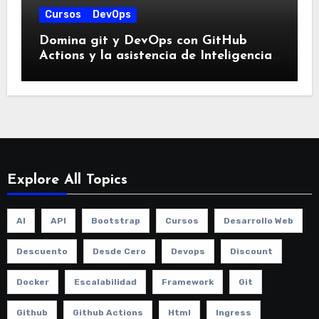
Cursos
DevOps
Domina git y DevOps con GitHub
Actions y la asistencia de Inteligencia
Artificial para Integración Continua
con este Curso Práctico
Explore All Topics
AI
API
Bootstrap
Cursos
Desarrollo Web
Descuento
Desde Cero
Devops
Discount
Docker
Escalabilidad
Framework
Git
Github
Github Actions
Html
Ingress