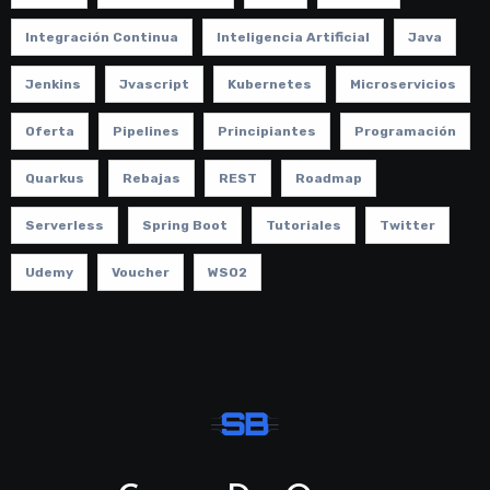
Integración Continua
Inteligencia Artificial
Java
Jenkins
Jvascript
Kubernetes
Microservicios
Oferta
Pipelines
Principiantes
Programación
Quarkus
Rebajas
REST
Roadmap
Serverless
Spring Boot
Tutoriales
Twitter
Udemy
Voucher
WSO2