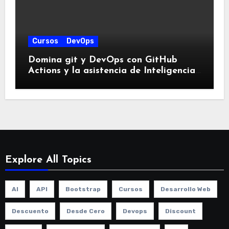
Cursos
DevOps
Domina git y DevOps con GitHub
Actions y la asistencia de Inteligencia
Artificial para Integración Continua
con este Curso Práctico
Explore All Topics
AI
API
Bootstrap
Cursos
Desarrollo Web
Descuento
Desde Cero
Devops
Discount