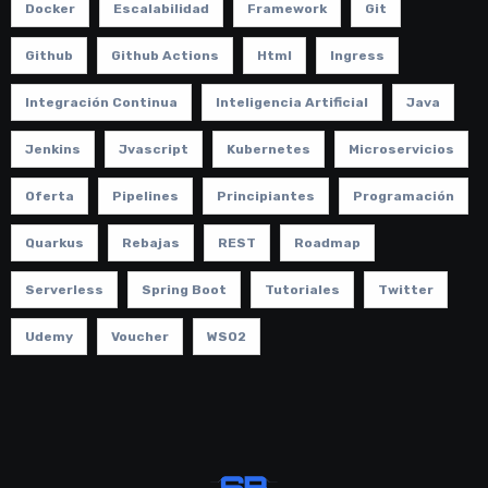
Docker
Escalabilidad
Framework
Git
Github
Github Actions
Html
Ingress
Integración Continua
Inteligencia Artificial
Java
Jenkins
Jvascript
Kubernetes
Microservicios
Oferta
Pipelines
Principiantes
Programación
Quarkus
Rebajas
REST
Roadmap
Serverless
Spring Boot
Tutoriales
Twitter
Udemy
Voucher
WSO2